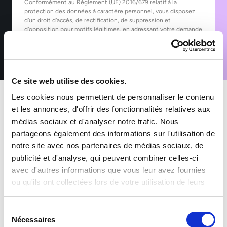
Conformément au Règlement (UE) 2016/679 relatif à la
protection des données à caractère personnel, vous disposez
d’un droit d’accès, de rectification, de suppression et
d’opposition pour motifs légitimes, en adressant votre demande
accompagnée d’une pièce d’identité à : rgpd@sofitex.fr
Ce site web utilise des cookies.
Les cookies nous permettent de personnaliser le contenu
et les annonces, d'offrir des fonctionnalités relatives aux
Rejoindre Sofitex
, c’est intégrer un groupe européen et
médias sociaux et d'analyser notre trafic. Nous
familial animé par une vision commune : placer l’humain,
partageons également des informations sur l'utilisation de
la responsabilité et la qualité au cœur de chaque relation
notre site avec nos partenaires de médias sociaux, de
professionnelle.
publicité et d'analyse, qui peuvent combiner celles-ci
Avec plus de 30 ans d’expérience, des implantations
avec d'autres informations que vous leur avez fournies
dans 5 pays et une expertise reconnue dans le travail
ou qu'ils ont collectées lors de votre utilisation de leurs
temporaire et le recrutement, nous construisons chaque
services.
jour un environnement de travail porteur de sens et
Sélection
d’opportunités.
Nécessaires
du