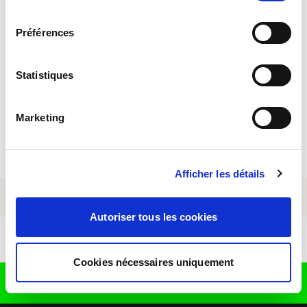
consentement
Un groupe solide et humain
Préférences
Une culture d’entreprise fondée sur l’esprit
entrepreneurial
Statistiques
Un environnement riche en opportunité
L’innovation au service de l’humain
Marketing
Une aventure collective au sein d’un groupe familial
Afficher les détails
Autoriser tous les cookies
Télécharger l'application
Cookies nécessaires uniquement
Retrouvez nous sur