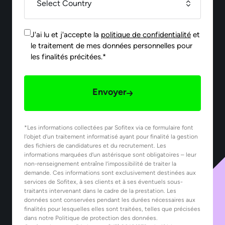
J'ai lu et j'accepte la
politique de confidentialité
et
le traitement de mes données personnelles pour
les finalités précitées.*
Envoyer
*Les informations collectées par Sofitex via ce formulaire font
l’objet d’un traitement informatisé ayant pour finalité la gestion
des fichiers de candidatures et du recrutement. Les
informations marquées d’un astérisque sont obligatoires – leur
non-renseignement entraîne l’impossibilité de traiter la
demande. Ces informations sont exclusivement destinées aux
services de Sofitex, à ses clients et à ses éventuels sous-
traitants intervenant dans le cadre de la prestation. Les
données sont conservées pendant les durées nécessaires aux
finalités pour lesquelles elles sont traitées, telles que précisées
dans notre Politique de protection des données.