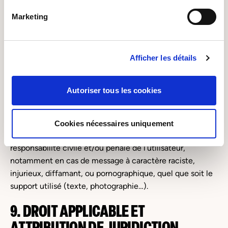
marché ou perte d’une chance) consécutifs à l’utilisation
Marketing
du site
www.sofitex.fr
.
Des espaces interactifs (possibilité de poser des
Afficher les détails
questions dans l’espace contact) sont à la disposition des
utilisateurs. Sofitex se réserve le droit de supprimer, sans
mise en demeure préalable, tout contenu déposé dans
Autoriser tous les cookies
cet espace qui contreviendrait à la législation applicable
en France, en particulier aux dispositions relatives à la
protection des données. Le cas échéant, Sofitex se
Cookies nécessaires uniquement
réserve également la possibilité de mettre en cause la
responsabilité civile et/ou pénale de l’utilisateur,
notamment en cas de message à caractère raciste,
injurieux, diffamant, ou pornographique, quel que soit le
support utilisé (texte, photographie…).
9. DROIT APPLICABLE ET
ATTRIBUTION DE JURIDICTION