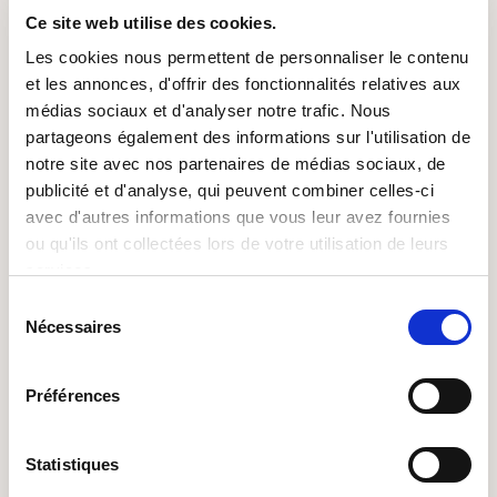
interdite, sauf autorisation écrite préalable de : Sofitex.
Ce site web utilise des cookies.
Toute exploitation non autorisée du site ou de l’un
Les cookies nous permettent de personnaliser le contenu
quelconque des éléments qu’il contient sera considérée
et les annonces, d'offrir des fonctionnalités relatives aux
comme constitutive d’une contrefaçon et poursuivie
médias sociaux et d'analyser notre trafic. Nous
conformément aux dispositions des articles L.335-2 et
partageons également des informations sur l'utilisation de
suivants du Code de Propriété Intellectuelle.
notre site avec nos partenaires de médias sociaux, de
publicité et d'analyse, qui peuvent combiner celles-ci
8. LIMITATIONS DE RESPONSABILITÉ
avec d'autres informations que vous leur avez fournies
ou qu'ils ont collectées lors de votre utilisation de leurs
services.
Sofitex ne pourra être tenue responsable des dommages
directs et indirects causés au matériel de l’utilisateur, lors
Sélection
Nécessaires
de l’accès au site
www.sofitex.fr
, et résultant soit de
du
consentement
l’utilisation d’un matériel ne répondant pas aux
spécifications indiquées au point 4, soit de l’apparition
Préférences
d’un bug ou d’une incompatibilité.
Sofitex ne pourra également être tenue responsable des
Statistiques
dommages indirects (tels par exemple qu’une perte de