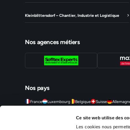
Kleinblittersdorf – Chantier, Industrie et Logistique
Nos agences métiers
Nos pays
France
Luxembourg
Belgique
Suisse
Allemagn
Sofitex est un réseau d'agences d'intérim, travail temporaire
Ce site web utilise des co
agences sont situées en Alsace (Mulhouse, Strasbourg, Molshe
Territoire de Belfort (Montbéliard, Belfort, Delle), en Ile-de
Les cookies nous permetten