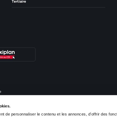
Tertiaire
e
, de recrutement et de gestion des ressources humaines. Nous proposons des 
okies.
im, Obernai, Haguenau, Colmar, Guebwiller, Saint Louis, Cernay), en Lorraine
-France (Paris). Sofitex est également présent en Allemagne (Kehl, Saarbrücken
t de personnaliser le contenu et les annonces, d'offrir des fonct