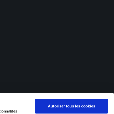
offres d'emploi dans de nombreux secteurs d'activités. Nos
Autoriser tous les cookies
 (Hagondange, Metz, Thionville), en Franche-Comté et dans le
), en Suisse (Delémont, Saigneléger) et au Luxembourg (Esch
ionnalités