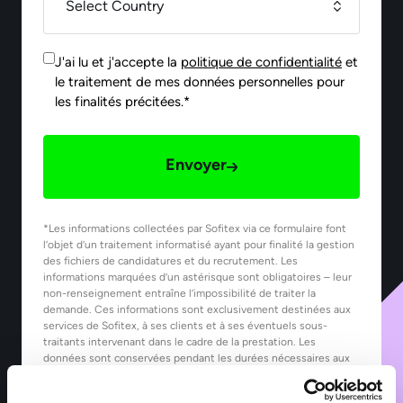
J'ai lu et j'accepte la
politique de confidentialité
et
le traitement de mes données personnelles pour
les finalités précitées.*
Envoyer
*Les informations collectées par Sofitex via ce formulaire font
l’objet d’un traitement informatisé ayant pour finalité la gestion
des fichiers de candidatures et du recrutement. Les
informations marquées d’un astérisque sont obligatoires – leur
non-renseignement entraîne l’impossibilité de traiter la
demande. Ces informations sont exclusivement destinées aux
services de Sofitex, à ses clients et à ses éventuels sous-
traitants intervenant dans le cadre de la prestation. Les
données sont conservées pendant les durées nécessaires aux
finalités pour lesquelles elles sont traitées, telles que précisées
dans notre Politique de protection des données.