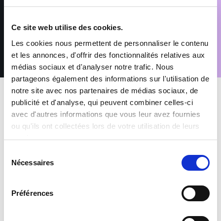
Conformément au Règlement (UE) 2016/679 relatif à la
protection des données à caractère personnel, vous disposez
d’un droit d’accès, de rectification, de suppression et
Ce site web utilise des cookies.
d’opposition pour motifs légitimes, en adressant votre demande
accompagnée d’une pièce d’identité à : rgpd@sofitex.fr
Les cookies nous permettent de personnaliser le contenu
et les annonces, d'offrir des fonctionnalités relatives aux
médias sociaux et d'analyser notre trafic. Nous
partageons également des informations sur l'utilisation de
notre site avec nos partenaires de médias sociaux, de
publicité et d'analyse, qui peuvent combiner celles-ci
avec d'autres informations que vous leur avez fournies
ou qu'ils ont collectées lors de votre utilisation de leurs
services.
MES AVANTAGES INTÉRIMAIRES
Sélection
Nécessaires
du
Mutuelle et Prévoyance inclus
consentement
Préférences
Prime de participation & CET
+1500 offres à pourvoir chaque mois