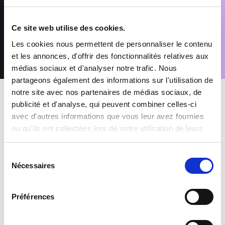
Conformément au Règlement (UE) 2016/679 relatif à la
protection des données à caractère personnel, vous disposez
d’un droit d’accès, de rectification, de suppression et
Ce site web utilise des cookies.
d’opposition pour motifs légitimes, en adressant votre demande
accompagnée d’une pièce d’identité à : rgpd@sofitex.fr
Les cookies nous permettent de personnaliser le contenu
et les annonces, d'offrir des fonctionnalités relatives aux
médias sociaux et d'analyser notre trafic. Nous
partageons également des informations sur l'utilisation de
notre site avec nos partenaires de médias sociaux, de
publicité et d'analyse, qui peuvent combiner celles-ci
avec d'autres informations que vous leur avez fournies
ou qu'ils ont collectées lors de votre utilisation de leurs
services.
MES AVANTAGES INTÉRIMAIRES
Sélection
Nécessaires
du
Mutuelle et Prévoyance inclus
consentement
Préférences
Prime de participation & CET
+1500 offres à pourvoir chaque mois