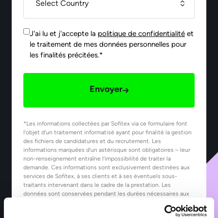
J'ai lu et j'accepte la
politique de confidentialité
et
le traitement de mes données personnelles pour
les finalités précitées.*
Envoyer
*Les informations collectées par Sofitex via ce formulaire font
l’objet d’un traitement informatisé ayant pour finalité la gestion
des fichiers de candidatures et du recrutement. Les
informations marquées d’un astérisque sont obligatoires – leur
non-renseignement entraîne l’impossibilité de traiter la
demande. Ces informations sont exclusivement destinées aux
services de Sofitex, à ses clients et à ses éventuels sous-
traitants intervenant dans le cadre de la prestation. Les
données sont conservées pendant les durées nécessaires aux
finalités pour lesquelles elles sont traitées, telles que précisées
dans notre Politique de protection des données.