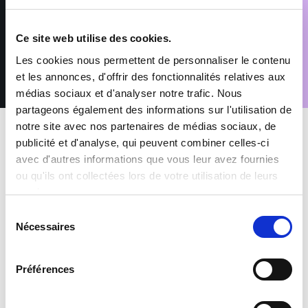
Conformément au Règlement (UE) 2016/679 relatif à la
protection des données à caractère personnel, vous disposez
d’un droit d’accès, de rectification, de suppression et
Ce site web utilise des cookies.
d’opposition pour motifs légitimes, en adressant votre demande
accompagnée d’une pièce d’identité à : rgpd@sofitex.fr
Les cookies nous permettent de personnaliser le contenu
et les annonces, d'offrir des fonctionnalités relatives aux
médias sociaux et d'analyser notre trafic. Nous
partageons également des informations sur l'utilisation de
notre site avec nos partenaires de médias sociaux, de
publicité et d'analyse, qui peuvent combiner celles-ci
avec d'autres informations que vous leur avez fournies
ou qu'ils ont collectées lors de votre utilisation de leurs
services.
MES AVANTAGES INTÉRIMAIRES
Sélection
Nécessaires
du
Mutuelle et Prévoyance inclus
consentement
Préférences
Prime de participation & CET
+1500 offres à pourvoir chaque mois