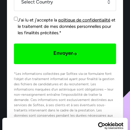
J'ai lu et j'accepte la
politique de confidentialité
et
le traitement de mes données personnelles pour
les finalités précitées.*
Envoyer
*Les informations collectées par Sofitex via ce formulaire font
l’objet d’un traitement informatisé ayant pour finalité la gestion
des fichiers de candidatures et du recrutement. Les
informations marquées d’un astérisque sont obligatoires – leur
non-renseignement entraîne l’impossibilité de traiter la
demande. Ces informations sont exclusivement destinées aux
services de Sofitex, à ses clients et à ses éventuels sous-
traitants intervenant dans le cadre de la prestation. Les
données sont conservées pendant les durées nécessaires aux
finalités pour lesquelles elles sont traitées, telles que précisées
dans notre Politique de protection des données.