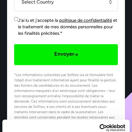
J'ai lu et j'accepte la
politique de confidentialité
et
le traitement de mes données personnelles pour
les finalités précitées.*
Envoyer
*Les informations collectées par Sofitex via ce formulaire font
l’objet d’un traitement informatisé ayant pour finalité la gestion
des fichiers de candidatures et du recrutement. Les
informations marquées d’un astérisque sont obligatoires – leur
non-renseignement entraîne l’impossibilité de traiter la
demande. Ces informations sont exclusivement destinées aux
services de Sofitex, à ses clients et à ses éventuels sous-
traitants intervenant dans le cadre de la prestation. Les
données sont conservées pendant les durées nécessaires aux
finalités pour lesquelles elles sont traitées, telles que précisées
dans notre Politique de protection des données.