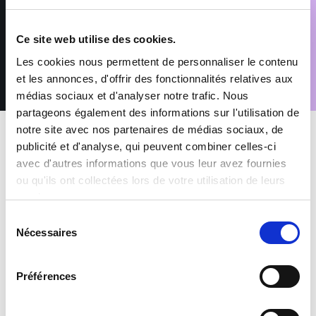
Conformément au Règlement (UE) 2016/679 relatif à la
protection des données à caractère personnel, vous disposez
d’un droit d’accès, de rectification, de suppression et
Ce site web utilise des cookies.
d’opposition pour motifs légitimes, en adressant votre demande
accompagnée d’une pièce d’identité à : rgpd@sofitex.fr
Les cookies nous permettent de personnaliser le contenu
et les annonces, d'offrir des fonctionnalités relatives aux
médias sociaux et d'analyser notre trafic. Nous
partageons également des informations sur l'utilisation de
notre site avec nos partenaires de médias sociaux, de
publicité et d'analyse, qui peuvent combiner celles-ci
avec d'autres informations que vous leur avez fournies
ou qu'ils ont collectées lors de votre utilisation de leurs
services.
MES AVANTAGES INTÉRIMAIRES
Sélection
Nécessaires
du
Mutuelle et Prévoyance inclus
consentement
Préférences
Prime de participation & CET
+1500 offres à pourvoir chaque mois