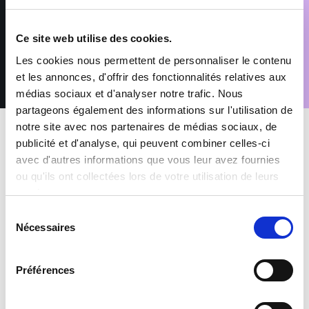
Conformément au Règlement (UE) 2016/679 relatif à la
protection des données à caractère personnel, vous disposez
d’un droit d’accès, de rectification, de suppression et
Ce site web utilise des cookies.
d’opposition pour motifs légitimes, en adressant votre demande
accompagnée d’une pièce d’identité à : rgpd@sofitex.fr
Les cookies nous permettent de personnaliser le contenu
et les annonces, d'offrir des fonctionnalités relatives aux
médias sociaux et d'analyser notre trafic. Nous
partageons également des informations sur l'utilisation de
notre site avec nos partenaires de médias sociaux, de
publicité et d'analyse, qui peuvent combiner celles-ci
avec d'autres informations que vous leur avez fournies
ou qu'ils ont collectées lors de votre utilisation de leurs
services.
MES AVANTAGES INTÉRIMAIRES
Sélection
Nécessaires
du
Mutuelle et Prévoyance inclus
consentement
Préférences
Prime de participation & CET
+1500 offres à pourvoir chaque mois