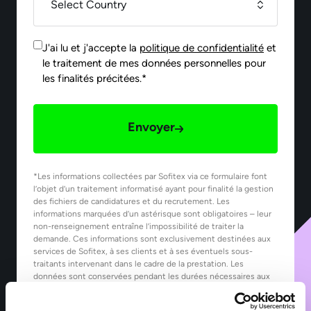
J'ai lu et j'accepte la
politique de confidentialité
et
le traitement de mes données personnelles pour
les finalités précitées.*
Envoyer
*Les informations collectées par Sofitex via ce formulaire font
l’objet d’un traitement informatisé ayant pour finalité la gestion
des fichiers de candidatures et du recrutement. Les
informations marquées d’un astérisque sont obligatoires – leur
non-renseignement entraîne l’impossibilité de traiter la
demande. Ces informations sont exclusivement destinées aux
services de Sofitex, à ses clients et à ses éventuels sous-
traitants intervenant dans le cadre de la prestation. Les
données sont conservées pendant les durées nécessaires aux
finalités pour lesquelles elles sont traitées, telles que précisées
dans notre Politique de protection des données.