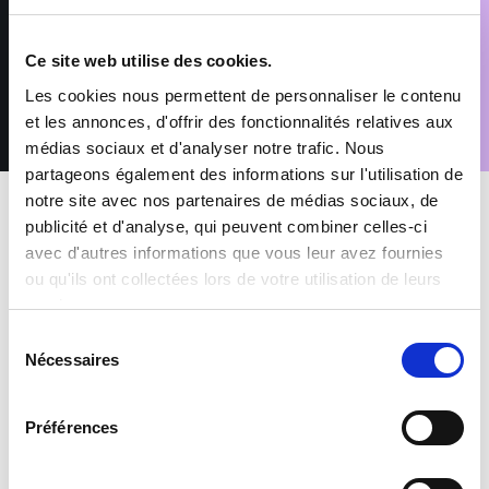
Conformément au Règlement (UE) 2016/679 relatif à la
protection des données à caractère personnel, vous disposez
d’un droit d’accès, de rectification, de suppression et
Ce site web utilise des cookies.
d’opposition pour motifs légitimes, en adressant votre demande
accompagnée d’une pièce d’identité à : rgpd@sofitex.fr
Les cookies nous permettent de personnaliser le contenu
et les annonces, d'offrir des fonctionnalités relatives aux
médias sociaux et d'analyser notre trafic. Nous
partageons également des informations sur l'utilisation de
notre site avec nos partenaires de médias sociaux, de
publicité et d'analyse, qui peuvent combiner celles-ci
avec d'autres informations que vous leur avez fournies
ou qu'ils ont collectées lors de votre utilisation de leurs
services.
MES AVANTAGES INTÉRIMAIRES
Sélection
Nécessaires
du
Mutuelle et Prévoyance inclus
consentement
Préférences
Prime de participation & CET
+1500 offres à pourvoir chaque mois