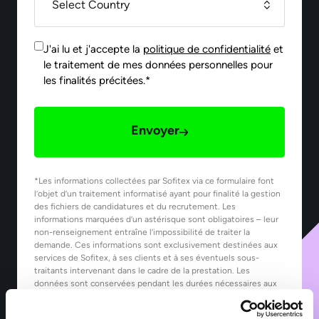
J'ai lu et j'accepte la
politique de confidentialité
et
le traitement de mes données personnelles pour
les finalités précitées.*
Envoyer
*Les informations collectées par Sofitex via ce formulaire font
l’objet d’un traitement informatisé ayant pour finalité la gestion
des fichiers de candidatures et du recrutement. Les
informations marquées d’un astérisque sont obligatoires – leur
non-renseignement entraîne l’impossibilité de traiter la
demande. Ces informations sont exclusivement destinées aux
services de Sofitex, à ses clients et à ses éventuels sous-
traitants intervenant dans le cadre de la prestation. Les
données sont conservées pendant les durées nécessaires aux
finalités pour lesquelles elles sont traitées, telles que précisées
dans notre Politique de protection des données.