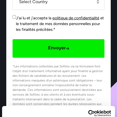
J'ai lu et j'accepte la
politique de confidentialité
et
le traitement de mes données personnelles pour
les finalités précitées.*
Envoyer
*Les informations collectées par Sofitex via ce formulaire font
l’objet d’un traitement informatisé ayant pour finalité la gestion
des fichiers de candidatures et du recrutement. Les
informations marquées d’un astérisque sont obligatoires – leur
non-renseignement entraîne l’impossibilité de traiter la
demande. Ces informations sont exclusivement destinées aux
services de Sofitex, à ses clients et à ses éventuels sous-
traitants intervenant dans le cadre de la prestation. Les
données sont conservées pendant les durées nécessaires aux
finalités pour lesquelles elles sont traitées, telles que précisées
dans notre Politique de protection des données.