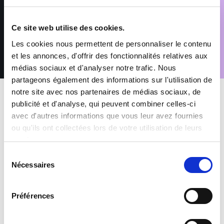
Conformément au Règlement (UE) 2016/679 relatif à la
protection des données à caractère personnel, vous disposez
d’un droit d’accès, de rectification, de suppression et
Ce site web utilise des cookies.
d’opposition pour motifs légitimes, en adressant votre demande
accompagnée d’une pièce d’identité à : rgpd@sofitex.fr
Les cookies nous permettent de personnaliser le contenu
et les annonces, d'offrir des fonctionnalités relatives aux
médias sociaux et d'analyser notre trafic. Nous
partageons également des informations sur l'utilisation de
notre site avec nos partenaires de médias sociaux, de
publicité et d'analyse, qui peuvent combiner celles-ci
avec d'autres informations que vous leur avez fournies
ou qu'ils ont collectées lors de votre utilisation de leurs
services.
MES AVANTAGES INTÉRIMAIRES
Sélection
Nécessaires
du
Mutuelle et Prévoyance inclus
consentement
Préférences
Prime de participation & CET
+1500 offres à pourvoir chaque mois