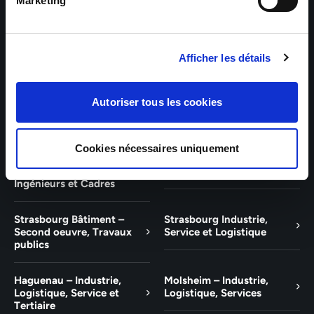
Bâtiment et Tertiaire
Tertiaire
Marketing
Guebwiller – Industrie,
Experts Paris – Tertiaire,
Logistique, Bâtiment et
Techniciens, Ingénieurs et
Afficher les détails
Tertiaire
Cadres
Experts Strasbourg –
Experts Saint-Louis –
Autoriser tous les cookies
Illkirch-Graffenstaden
Tertiaire, Techniciens,
Ingénieurs et Cadres
Cookies nécessaires uniquement
Experts Mulhouse –
Saint-Louis – Industrie,
Tertiaire, Techniciens,
Logistique, Service
Ingénieurs et Cadres
Strasbourg Bâtiment –
Strasbourg Industrie,
Second oeuvre, Travaux
Service et Logistique
publics
Haguenau – Industrie,
Molsheim – Industrie,
Logistique, Service et
Logistique, Services
Tertiaire