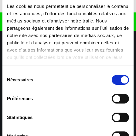
Télécharger l'application
Les cookies nous permettent de personnaliser le contenu
et les annonces, d'offrir des fonctionnalités relatives aux
médias sociaux et d'analyser notre trafic. Nous
Retrouvez nous sur
partageons également des informations sur l'utilisation de
notre site avec nos partenaires de médias sociaux, de
publicité et d'analyse, qui peuvent combiner celles-ci
avec d'autres informations que vous leur avez fournies
ou qu'ils ont collectées lors de votre utilisation de leurs
services.
Sélection
Nécessaires
Nos agences
Nos secteurs d'activité
Aide & Contact
du
consentement
Préférences
Maxiplan
Mulhouse – Industrie,
Logistique, Transport et
BTP
Statistiques
Colmar – Industrie,
Cernay – Industrie,
Logistique, Commerce,
Logistique, Bâtiment et