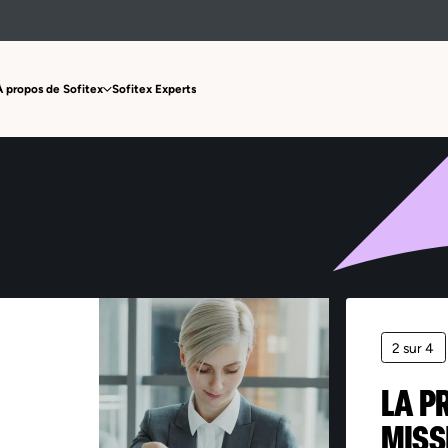
Offre non trouvée
À propos de Sofitex
Sofitex Experts
2 sur 4
LA P
MISS