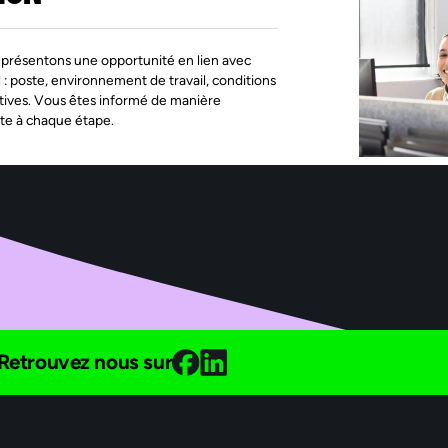
présentons une opportunité en lien avec
l : poste, environnement de travail, conditions
tives. Vous êtes informé de manière
te à chaque étape.
Retrouvez nous sur