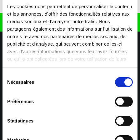
Télécharger l'application
Les cookies nous permettent de personnaliser le contenu
et les annonces, d'offrir des fonctionnalités relatives aux
médias sociaux et d'analyser notre trafic. Nous
Retrouvez nous sur
partageons également des informations sur l'utilisation de
notre site avec nos partenaires de médias sociaux, de
publicité et d'analyse, qui peuvent combiner celles-ci
avec d'autres informations que vous leur avez fournies
ou qu'ils ont collectées lors de votre utilisation de leurs
services.
Sélection
Nécessaires
Nos agences
Nos secteurs d'activité
Aide & Contact
du
consentement
Préférences
Maxiplan
Mulhouse – Industrie,
Logistique, Transport et
BTP
Statistiques
Colmar – Industrie,
Cernay – Industrie,
Logistique, Commerce,
Logistique, Bâtiment et