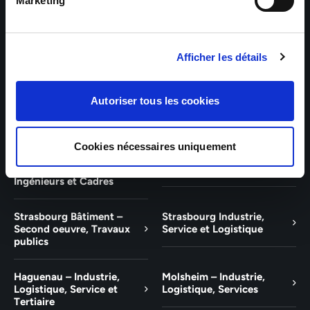
Bâtiment et Tertiaire
Tertiaire
Marketing
Guebwiller – Industrie,
Experts Paris – Tertiaire,
Logistique, Bâtiment et
Techniciens, Ingénieurs et
Afficher les détails
Tertiaire
Cadres
Experts Strasbourg –
Experts Saint-Louis –
Autoriser tous les cookies
Illkirch-Graffenstaden
Tertiaire, Techniciens,
Ingénieurs et Cadres
Cookies nécessaires uniquement
Experts Mulhouse –
Saint-Louis – Industrie,
Tertiaire, Techniciens,
Logistique, Service
Ingénieurs et Cadres
Strasbourg Bâtiment –
Strasbourg Industrie,
Second oeuvre, Travaux
Service et Logistique
publics
Haguenau – Industrie,
Molsheim – Industrie,
Logistique, Service et
Logistique, Services
Tertiaire