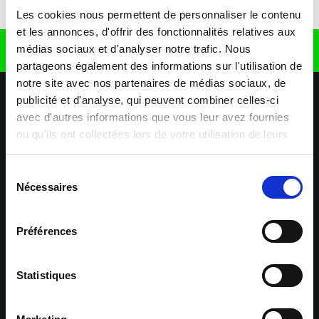
Télécharger l'application
Les cookies nous permettent de personnaliser le contenu
et les annonces, d'offrir des fonctionnalités relatives aux
médias sociaux et d'analyser notre trafic. Nous
Retrouvez nous sur
partageons également des informations sur l'utilisation de
notre site avec nos partenaires de médias sociaux, de
publicité et d'analyse, qui peuvent combiner celles-ci
avec d'autres informations que vous leur avez fournies
ou qu'ils ont collectées lors de votre utilisation de leurs
services.
Sélection
Nécessaires
Nos agences
Nos secteurs d'activité
Aide & Contact
du
consentement
Préférences
Maxiplan
Mulhouse – Industrie,
Logistique, Transport et
BTP
Statistiques
Colmar – Industrie,
Cernay – Industrie,
Logistique, Commerce,
Logistique, Bâtiment et