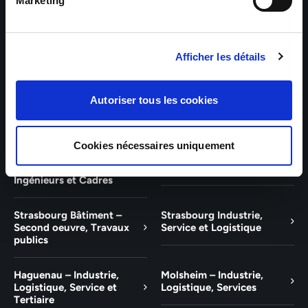
Bâtiment et Tertiaire
Tertiaire
Marketing
Guebwiller – Industrie,
Experts Paris – Tertiaire,
Logistique, Bâtiment et
Techniciens, Ingénieurs et
Afficher les détails
Tertiaire
Cadres
Experts Strasbourg –
Experts Saint-Louis –
Autoriser tous les cookies
Illkirch-Graffenstaden
Tertiaire, Techniciens,
Ingénieurs et Cadres
Cookies nécessaires uniquement
Experts Mulhouse –
Saint-Louis – Industrie,
Tertiaire, Techniciens,
Logistique, Service
Ingénieurs et Cadres
Strasbourg Bâtiment –
Strasbourg Industrie,
Second oeuvre, Travaux
Service et Logistique
publics
Haguenau – Industrie,
Molsheim – Industrie,
Logistique, Service et
Logistique, Services
Tertiaire