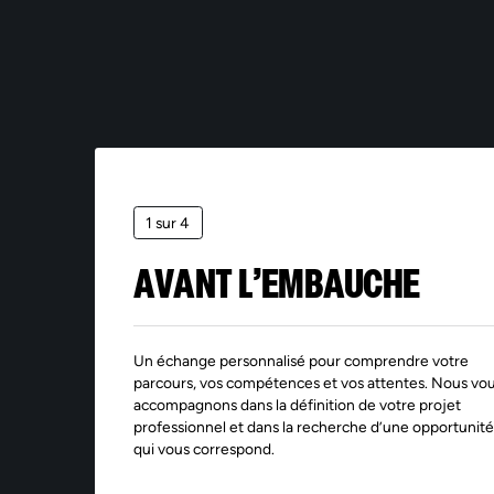
*Le
aya
mar
la 
ses
pen
dan
la 
sup
piè
1 sur 4
AVANT L’EMBAUCHE
Un échange personnalisé pour comprendre votre
parcours, vos compétences et vos attentes. Nous vo
accompagnons dans la définition de votre projet
professionnel et dans la recherche d’une opportunité
qui vous correspond.