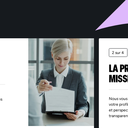
s informations collectées par Sofitex via ce formulaire font l’objet d’un traitement informatisé
nt pour finalité la gestion des fichiers de candidatures et du recrutement. Les informations
quées d’un astérisque sont obligatoires – leur non-renseignement entraîne l’impossibilité de tra
demande. Ces informations sont exclusivement destinées aux services de Sofitex, à ses clients e
 éventuels sous-traitants intervenant dans le cadre de la prestation. Les données sont conserv
dant les durées nécessaires aux finalités pour lesquelles elles sont traitées, telles que précisée
s notre Politique de protection des données. Conformément au Règlement (UE) 2016/679 relat
protection des données à caractère personnel, vous disposez d’un droit d’accès, de rectification
pression et d’opposition pour motifs légitimes, en adressant votre demande accompagnée d’u
ce d’identité à : rgpd@sofitex.fr
2 sur 4
LA P
MISS
Nous vous 
us
votre profi
et perspec
transparen