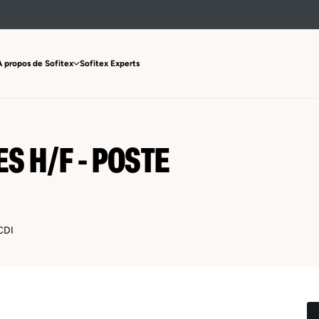
À propos de Sofitex
Sofitex Experts
S H/F - POSTE
CDI