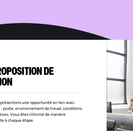
iter
t à
ées
s
if à
, de
ne
ROPOSITION DE
ION
présentons une opportunité en lien avec
l : poste, environnement de travail, conditions
tives. Vous êtes informé de manière
te à chaque étape.