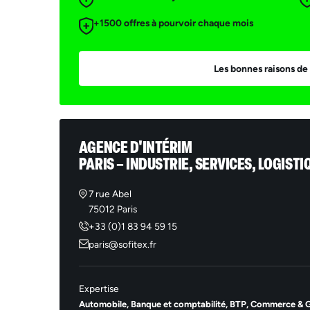
+1500 offres à pourvoir chaque mois
Les bonnes raisons de 
AGENCE D'INTÉRIM
PARIS – INDUSTRIE, SERVICES, LOGISTI
7 rue Abel
75012 Paris
+33 (0)1 83 94 59 15
paris@sofitex.fr
Expertise
Automobile,
Banque et comptabilité,
BTP,
Commerce & Gr