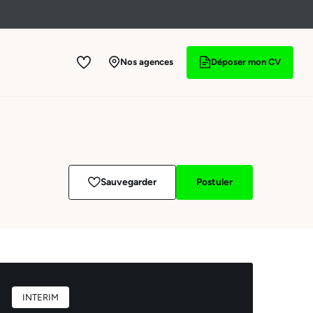
Nos agences
Déposer mon CV
Sauvegarder
Postuler
INTERIM