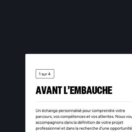
*Le
aya
mar
la 
ses
pen
dan
la 
sup
piè
1 sur 4
AVANT L’EMBAUCHE
Un échange personnalisé pour comprendre votre
parcours, vos compétences et vos attentes. Nous vo
accompagnons dans la définition de votre projet
professionnel et dans la recherche d’une opportunité