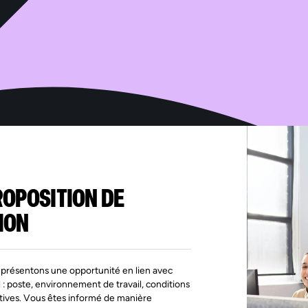
iter
t à
ées
s
if à
, de
ne
ROPOSITION DE
ION
présentons une opportunité en lien avec
l : poste, environnement de travail, conditions
tives. Vous êtes informé de manière