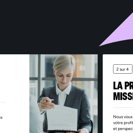
s informations collectées par Sofitex via ce formulaire font l’objet d’un traitement informatisé
nt pour finalité la gestion des fichiers de candidatures et du recrutement. Les informations
quées d’un astérisque sont obligatoires – leur non-renseignement entraîne l’impossibilité de tra
demande. Ces informations sont exclusivement destinées aux services de Sofitex, à ses clients e
 éventuels sous-traitants intervenant dans le cadre de la prestation. Les données sont conserv
dant les durées nécessaires aux finalités pour lesquelles elles sont traitées, telles que précisée
s notre Politique de protection des données. Conformément au Règlement (UE) 2016/679 relat
protection des données à caractère personnel, vous disposez d’un droit d’accès, de rectification
pression et d’opposition pour motifs légitimes, en adressant votre demande accompagnée d’u
ce d’identité à : rgpd@sofitex.fr
2 sur 4
LA P
MISS
Nous vous 
us
votre profi
et perspec