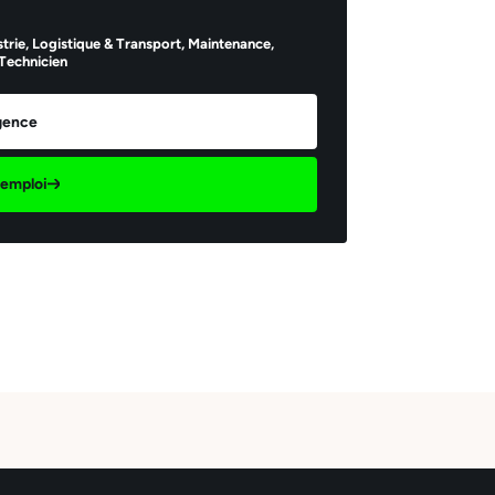
trie,
Logistique & Transport,
Maintenance,
Technicien
agence
d'emploi
il *
Envoyer