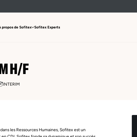
À propos de Sofitex
Sofitex Experts
M H/F
INTERIM
 dans les Ressources Humaines, Sofitex est un
t en CDI. Sofitex fonde sa dynamique et son succès