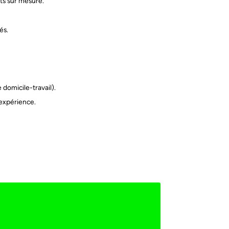
ets sur mesure.
és.
 domicile-travail).
’expérience.