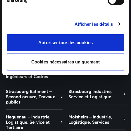
Bâtiment et Tertiaire
Tertiaire
Marketing
Guebwiller – Industrie,
Experts Paris – Tertiaire,
Logistique, Bâtiment et
Techniciens, Ingénieurs et
Afficher les détails
Tertiaire
Cadres
Experts Strasbourg –
Experts Saint-Louis –
Autoriser tous les cookies
Illkirch-Graffenstaden
Tertiaire, Techniciens,
Ingénieurs et Cadres
Cookies nécessaires uniquement
Experts Mulhouse –
Saint-Louis – Industrie,
Tertiaire, Techniciens,
Logistique, Service
Ingénieurs et Cadres
Strasbourg Bâtiment –
Strasbourg Industrie,
Second oeuvre, Travaux
Service et Logistique
publics
Haguenau – Industrie,
Molsheim – Industrie,
Logistique, Service et
Logistique, Services
Tertiaire