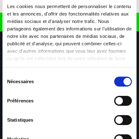
Télécharger l'application
Les cookies nous permettent de personnaliser le contenu
et les annonces, d'offrir des fonctionnalités relatives aux
médias sociaux et d'analyser notre trafic. Nous
Retrouvez nous sur
partageons également des informations sur l'utilisation de
notre site avec nos partenaires de médias sociaux, de
publicité et d'analyse, qui peuvent combiner celles-ci
avec d'autres informations que vous leur avez fournies
ou qu'ils ont collectées lors de votre utilisation de leurs
services.
Sélection
Nécessaires
Nos agences
Nos secteurs d'activité
Aide & Contact
du
consentement
Préférences
Maxiplan
Mulhouse – Industrie,
Logistique, Transport et
BTP
Statistiques
Colmar – Industrie,
Cernay – Industrie,
Logistique, Commerce,
Logistique, Bâtiment et