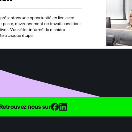
présentons une opportunité en lien avec
l : poste, environnement de travail, conditions
tives. Vous êtes informé de manière
te à chaque étape.
Retrouvez nous sur