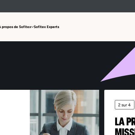
Offre non trouvée
À propos de Sofitex
Sofitex Experts
2 sur 4
LA P
MISS