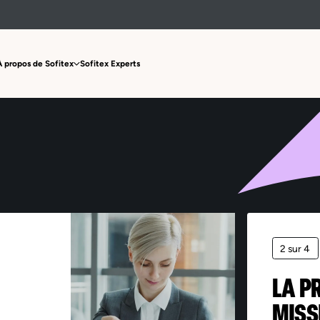
Offre non trouvée
À propos de Sofitex
Sofitex Experts
2 sur 4
LA P
MISS