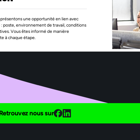
présentons une opportunité en lien avec
l : poste, environnement de travail, conditions
tives. Vous êtes informé de manière
te à chaque étape.
Retrouvez nous sur