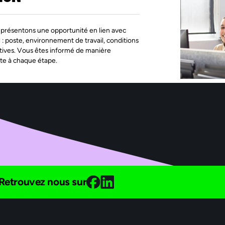
présentons une opportunité en lien avec
l : poste, environnement de travail, conditions
tives. Vous êtes informé de manière
te à chaque étape.
Retrouvez nous sur