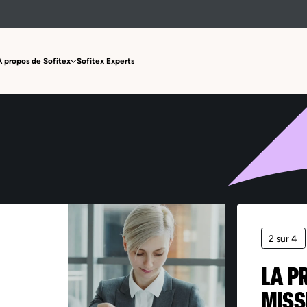
Offre non trouvée
À propos de Sofitex
Sofitex Experts
2 sur 4
LA P
MISS