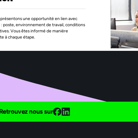
présentons une opportunité en lien avec
l : poste, environnement de travail, conditions
tives. Vous êtes informé de manière
te à chaque étape.
Retrouvez nous sur