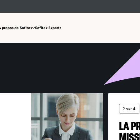
Offre non trouvée
À propos de Sofitex
Sofitex Experts
2 sur 4
LA P
MISS