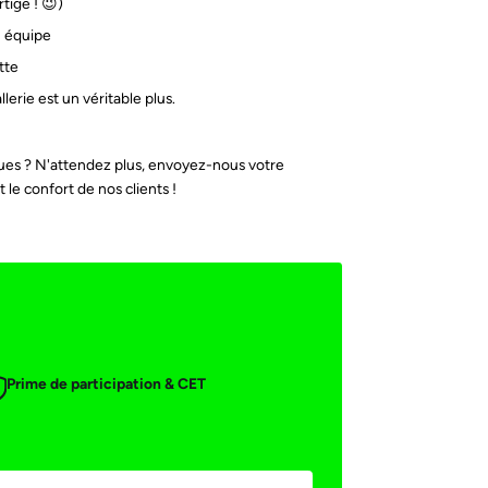
tige ! 😉)
n équipe
tte
erie est un véritable plus.
hniques ? N'attendez plus, envoyez-nous votre
 le confort de nos clients !
Prime de participation & CET