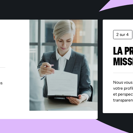
2 sur 4
LA P
MISS
Nous vous 
us
votre profi
et perspec
transparen