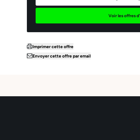
*Le
aya
Voir les offres 
mar
la 
ses
pen
dan
la 
sup
Imprimer cette offre
piè
Envoyer cette offre par email