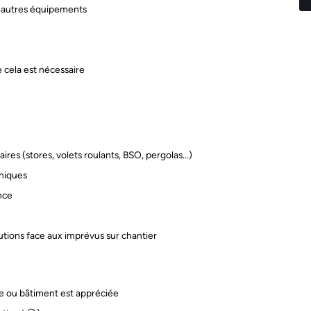
et autres équipements
e cela est nécessaire
res (stores, volets roulants, BSO, pergolas...)
hniques
ance
lutions face aux imprévus sur chantier
e ou bâtiment est appréciée