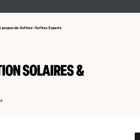
À propos de Sofitex
Sofitex Experts
ION SOLAIRES &
M