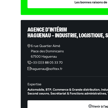
Les bonnes raisons de 
AGENCE D'INTÉRIM
HAGUENAU – INDUSTRIE, LOGISTIQUE, S
6 rue Quartier Aimé
Place des Dominicains
67500 Haguenau
+33 (0)3 88 05 33 70
haguenau@sofitex.fr
Ema
Expertise
Automobile,
BTP,
Commerce & Grande distribution,
Indus
Second oeuvre,
Secrétariat & Fonctions administratives,
Venir à l’