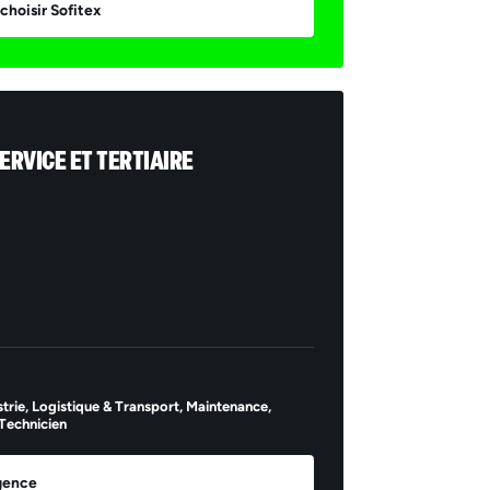
choisir Sofitex
ERVICE ET TERTIAIRE
il *
trie,
Logistique & Transport,
Maintenance,
Technicien
Envoyer
agence