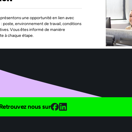
présentons une opportunité en lien avec
l : poste, environnement de travail, conditions
tives. Vous êtes informé de manière
te à chaque étape.
Retrouvez nous sur