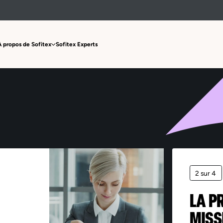
Offre non trouvée
À propos de Sofitex
Sofitex Experts
2 sur 4
LA P
MISS