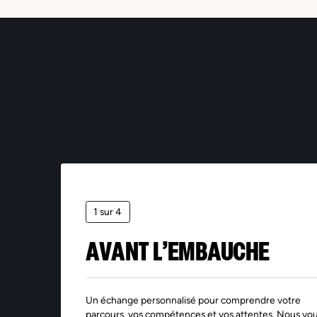
*Le
aya
mar
la 
ses
pen
dan
la 
sup
piè
1 sur 4
AVANT L’EMBAUCHE
Un échange personnalisé pour comprendre votre
parcours, vos compétences et vos attentes. Nous vo