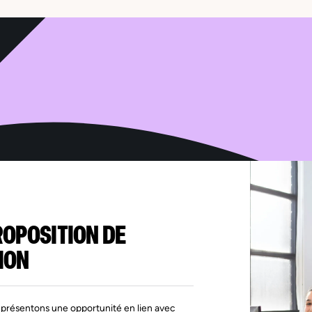
iter
t à
ées
s
if à
, de
ne
ROPOSITION DE
ION
présentons une opportunité en lien avec