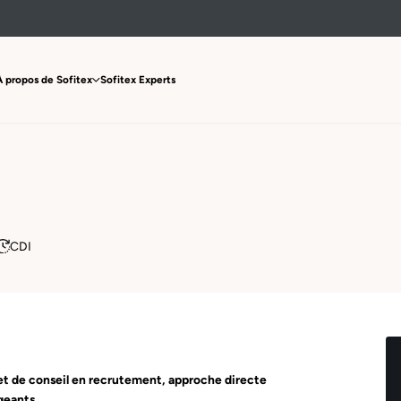
À propos de Sofitex
Sofitex Experts
CDI
net de conseil en recrutement, approche directe
igeants.