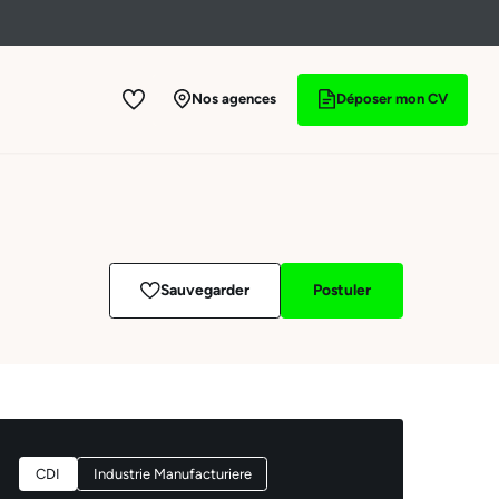
Nos agences
Déposer mon CV
Sauvegarder
Postuler
CDI
Industrie Manufacturiere