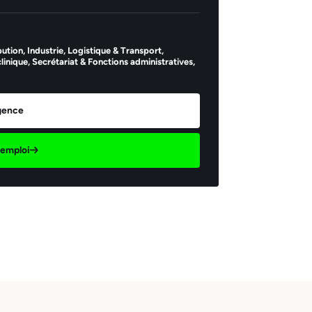
ution,
Industrie,
Logistique & Transport,
linique,
Secrétariat & Fonctions administratives,
agence
d'emploi
il *
Envoyer