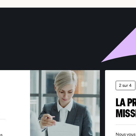
s informations collectées par Sofitex via ce formulaire font l’objet d’un traitement informatisé
nt pour finalité la gestion des fichiers de candidatures et du recrutement. Les informations
quées d’un astérisque sont obligatoires – leur non-renseignement entraîne l’impossibilité de tra
demande. Ces informations sont exclusivement destinées aux services de Sofitex, à ses clients e
 éventuels sous-traitants intervenant dans le cadre de la prestation. Les données sont conserv
dant les durées nécessaires aux finalités pour lesquelles elles sont traitées, telles que précisée
s notre Politique de protection des données. Conformément au Règlement (UE) 2016/679 relat
protection des données à caractère personnel, vous disposez d’un droit d’accès, de rectification
pression et d’opposition pour motifs légitimes, en adressant votre demande accompagnée d’u
ce d’identité à : rgpd@sofitex.fr
2 sur 4
LA P
MISS
Nous vous 
us