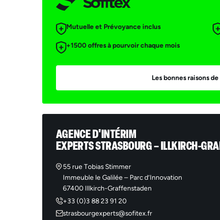
Mutuelle et Prévoyance inclus
+1500 offres à pourvoir chaque mois
Les bonnes raisons de 
AGENCE D'INTÉRIM
EXPERTS STRASBOURG – ILLKIRCH-GR
55 rue Tobias Stimmer
Immeuble le Galilée – Parc d’Innovation
67400 Illkirch-Graffenstaden
+33 (0)3 88 23 91 20
strasbourgexperts@sofitex.fr