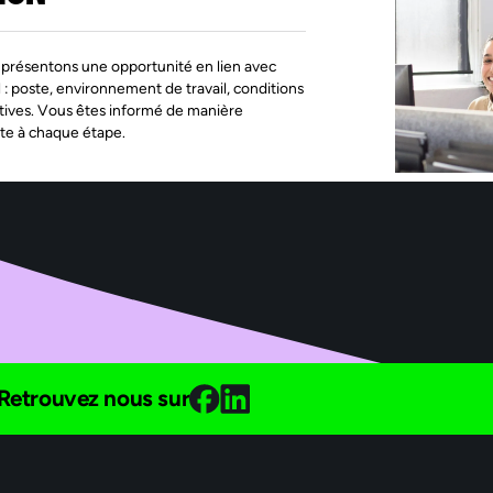
présentons une opportunité en lien avec
l : poste, environnement de travail, conditions
tives. Vous êtes informé de manière
te à chaque étape.
Retrouvez nous sur