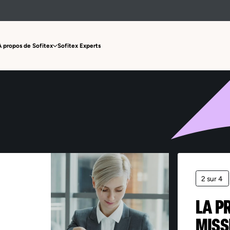
Offre non trouvée
À propos de Sofitex
Sofitex Experts
2 sur 4
LA P
MISS