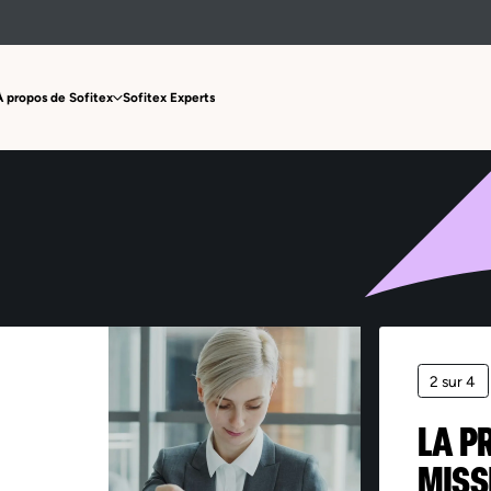
Offre non trouvée
À propos de Sofitex
Sofitex Experts
2 sur 4
LA P
MISS