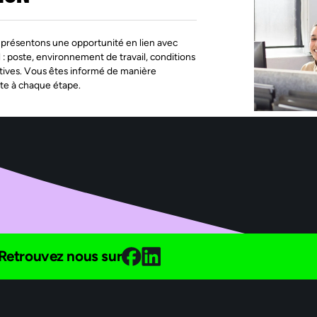
présentons une opportunité en lien avec
l : poste, environnement de travail, conditions
tives. Vous êtes informé de manière
te à chaque étape.
Retrouvez nous sur