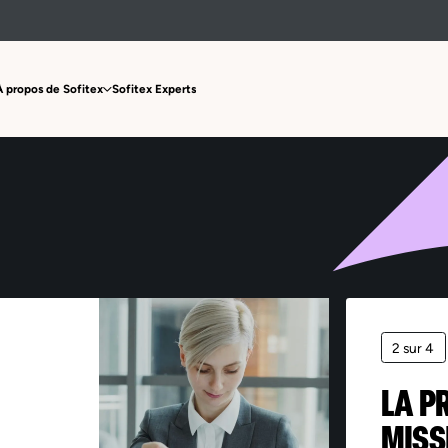
Offre non trouvée
À propos de Sofitex
Sofitex Experts
2 sur 4
LA P
MISS