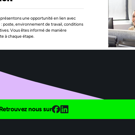
présentons une opportunité en lien avec
l : poste, environnement de travail, conditions
tives. Vous êtes informé de manière
te à chaque étape.
Retrouvez nous sur