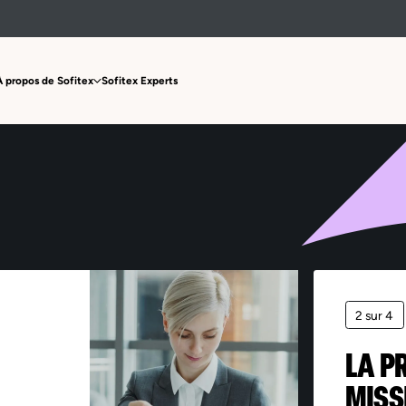
Offre non trouvée
À propos de Sofitex
Sofitex Experts
2 sur 4
LA P
MISS