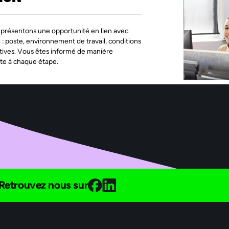
présentons une opportunité en lien avec
l : poste, environnement de travail, conditions
tives. Vous êtes informé de manière
te à chaque étape.
Retrouvez nous sur