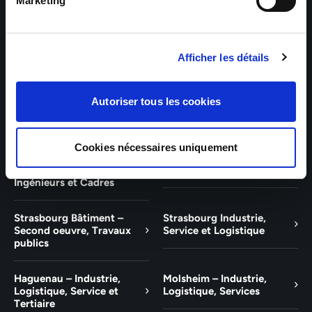
Bâtiment et Tertiaire
Tertiaire
Marketing
Guebwiller – Industrie,
Experts Paris – Tertiaire,
Logistique, Bâtiment et
Techniciens, Ingénieurs et
Afficher les détails
Tertiaire
Cadres
Experts Strasbourg –
Experts Saint-Louis –
Autoriser tous les cookies
Illkirch-Graffenstaden
Tertiaire, Techniciens,
Ingénieurs et Cadres
Cookies nécessaires uniquement
Experts Mulhouse –
Saint-Louis – Industrie,
Tertiaire, Techniciens,
Logistique, Service
Ingénieurs et Cadres
Strasbourg Bâtiment –
Strasbourg Industrie,
Second oeuvre, Travaux
Service et Logistique
publics
Haguenau – Industrie,
Molsheim – Industrie,
Logistique, Service et
Logistique, Services
Tertiaire