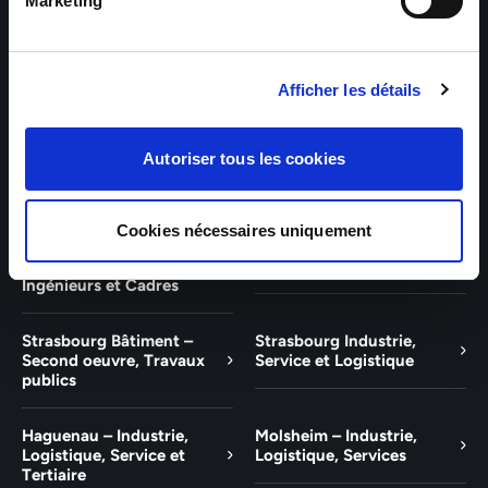
Bâtiment et Tertiaire
Tertiaire
Marketing
Guebwiller – Industrie,
Experts Paris – Tertiaire,
Logistique, Bâtiment et
Techniciens, Ingénieurs et
Afficher les détails
Tertiaire
Cadres
Experts Strasbourg –
Experts Saint-Louis –
Autoriser tous les cookies
Illkirch-Graffenstaden
Tertiaire, Techniciens,
Ingénieurs et Cadres
Cookies nécessaires uniquement
Experts Mulhouse –
Saint-Louis – Industrie,
Tertiaire, Techniciens,
Logistique, Service
Ingénieurs et Cadres
Strasbourg Bâtiment –
Strasbourg Industrie,
Second oeuvre, Travaux
Service et Logistique
publics
Haguenau – Industrie,
Molsheim – Industrie,
Logistique, Service et
Logistique, Services
Tertiaire