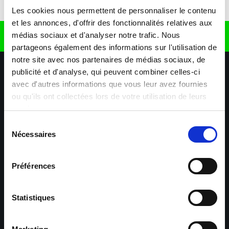
Télécharger l'application
Les cookies nous permettent de personnaliser le contenu
et les annonces, d'offrir des fonctionnalités relatives aux
médias sociaux et d'analyser notre trafic. Nous
Retrouvez nous sur
partageons également des informations sur l'utilisation de
notre site avec nos partenaires de médias sociaux, de
publicité et d'analyse, qui peuvent combiner celles-ci
avec d'autres informations que vous leur avez fournies
ou qu'ils ont collectées lors de votre utilisation de leurs
services.
Sélection
Nécessaires
Nos agences
Nos secteurs d'activité
Aide & Contact
du
consentement
Préférences
Maxiplan
Mulhouse – Industrie,
Logistique, Transport et
BTP
Statistiques
Colmar – Industrie,
Cernay – Industrie,
Logistique, Commerce,
Logistique, Bâtiment et