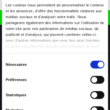
Télécharger l'application
Les cookies nous permettent de personnaliser le contenu
et les annonces, d'offrir des fonctionnalités relatives aux
médias sociaux et d'analyser notre trafic. Nous
Retrouvez nous sur
partageons également des informations sur l'utilisation de
notre site avec nos partenaires de médias sociaux, de
publicité et d'analyse, qui peuvent combiner celles-ci
avec d'autres informations que vous leur avez fournies
ou qu'ils ont collectées lors de votre utilisation de leurs
services.
Sélection
Nécessaires
Nos agences
Nos secteurs d'activité
Aide & Contact
du
consentement
Préférences
Maxiplan
Mulhouse – Industrie,
Logistique, Transport et
BTP
Statistiques
Colmar – Industrie,
Cernay – Industrie,
Logistique, Commerce,
Logistique, Bâtiment et