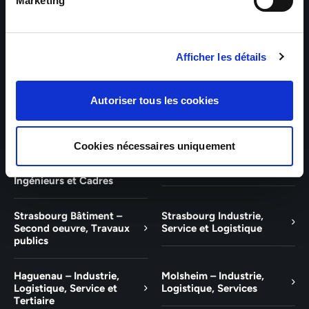
Bâtiment et Tertiaire
Tertiaire
Marketing
Guebwiller – Industrie,
Experts Paris – Tertiaire,
Logistique, Bâtiment et
Techniciens, Ingénieurs et
Afficher les détails
Tertiaire
Cadres
Experts Strasbourg –
Experts Saint-Louis –
Autoriser tous les cookies
Illkirch-Graffenstaden
Tertiaire, Techniciens,
Ingénieurs et Cadres
Cookies nécessaires uniquement
Experts Mulhouse –
Saint-Louis – Industrie,
Tertiaire, Techniciens,
Logistique, Service
Ingénieurs et Cadres
Strasbourg Bâtiment –
Strasbourg Industrie,
Second oeuvre, Travaux
Service et Logistique
publics
Haguenau – Industrie,
Molsheim – Industrie,
Logistique, Service et
Logistique, Services
Tertiaire