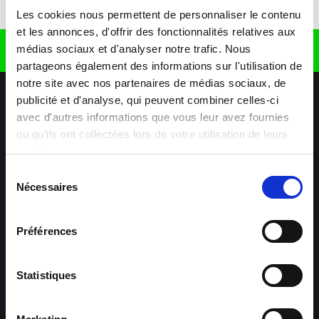
Télécharger l'application
Les cookies nous permettent de personnaliser le contenu
et les annonces, d'offrir des fonctionnalités relatives aux
médias sociaux et d'analyser notre trafic. Nous
Retrouvez nous sur
partageons également des informations sur l'utilisation de
notre site avec nos partenaires de médias sociaux, de
publicité et d'analyse, qui peuvent combiner celles-ci
avec d'autres informations que vous leur avez fournies
ou qu'ils ont collectées lors de votre utilisation de leurs
services.
Sélection
Nécessaires
Nos agences
Nos secteurs d'activité
Aide & Contact
du
consentement
Préférences
Maxiplan
Mulhouse – Industrie,
Logistique, Transport et
BTP
Statistiques
Colmar – Industrie,
Cernay – Industrie,
Logistique, Commerce,
Logistique, Bâtiment et