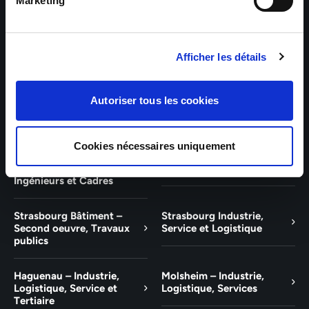
Bâtiment et Tertiaire
Tertiaire
Marketing
Guebwiller – Industrie,
Experts Paris – Tertiaire,
Logistique, Bâtiment et
Techniciens, Ingénieurs et
Afficher les détails
Tertiaire
Cadres
Experts Strasbourg –
Experts Saint-Louis –
Autoriser tous les cookies
Illkirch-Graffenstaden
Tertiaire, Techniciens,
Ingénieurs et Cadres
Cookies nécessaires uniquement
Experts Mulhouse –
Saint-Louis – Industrie,
Tertiaire, Techniciens,
Logistique, Service
Ingénieurs et Cadres
Strasbourg Bâtiment –
Strasbourg Industrie,
Second oeuvre, Travaux
Service et Logistique
publics
Haguenau – Industrie,
Molsheim – Industrie,
Logistique, Service et
Logistique, Services
Tertiaire