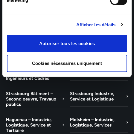
Bâtiment et Tertiaire
Tertiaire
Marketing
Guebwiller – Industrie,
Experts Paris – Tertiaire,
Logistique, Bâtiment et
Techniciens, Ingénieurs et
Afficher les détails
Tertiaire
Cadres
Experts Strasbourg –
Experts Saint-Louis –
Autoriser tous les cookies
Illkirch-Graffenstaden
Tertiaire, Techniciens,
Ingénieurs et Cadres
Cookies nécessaires uniquement
Experts Mulhouse –
Saint-Louis – Industrie,
Tertiaire, Techniciens,
Logistique, Service
Ingénieurs et Cadres
Strasbourg Bâtiment –
Strasbourg Industrie,
Second oeuvre, Travaux
Service et Logistique
publics
Haguenau – Industrie,
Molsheim – Industrie,
Logistique, Service et
Logistique, Services
Tertiaire