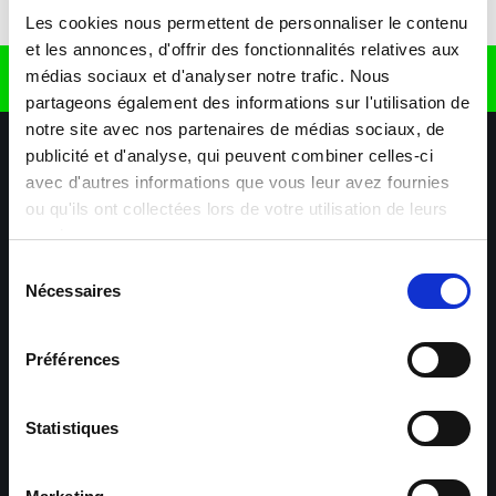
Télécharger l'application
Les cookies nous permettent de personnaliser le contenu
et les annonces, d'offrir des fonctionnalités relatives aux
médias sociaux et d'analyser notre trafic. Nous
Retrouvez nous sur
partageons également des informations sur l'utilisation de
notre site avec nos partenaires de médias sociaux, de
publicité et d'analyse, qui peuvent combiner celles-ci
avec d'autres informations que vous leur avez fournies
ou qu'ils ont collectées lors de votre utilisation de leurs
services.
Sélection
Nécessaires
Nos agences
Nos secteurs d'activité
Aide & Contact
du
consentement
Préférences
Maxiplan
Mulhouse – Industrie,
Logistique, Transport et
BTP
Statistiques
Colmar – Industrie,
Cernay – Industrie,
Logistique, Commerce,
Logistique, Bâtiment et