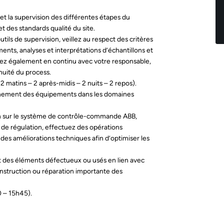
t la supervision des différentes étapes du
t des standards qualité du site.
outils de supervision, veillez au respect des critères
ents, analyses et interprétations d’échantillons et
uez également en continu avec votre responsable,
nuité du process.
2 matins – 2 après-midis – 2 nuits – 2 repos).
nnement des équipements dans les domaines
on sur le système de contrôle-commande ABB,
t de régulation, effectuez des opérations
es améliorations techniques afin d’optimiser les
 des éléments défectueux ou usés en lien avec
construction ou réparation importante des
0 – 15h45).