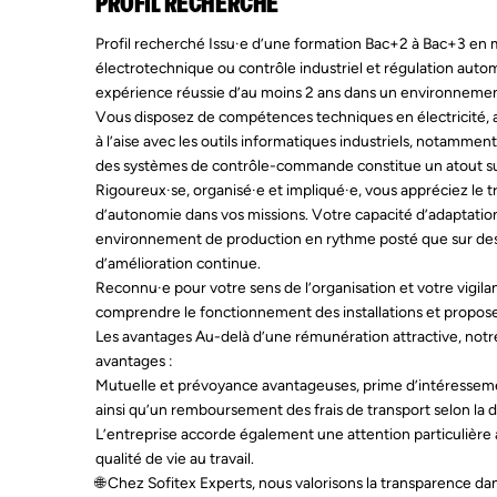
PROFIL RECHERCHÉ
Profil recherché Issu·e d’une formation Bac+2 à Bac+3 en
électrotechnique ou contrôle industriel et régulation auto
expérience réussie d’au moins 2 ans dans un environnement
Vous disposez de compétences techniques en électricité, au
à l’aise avec les outils informatiques industriels, notamme
des systèmes de contrôle-commande constitue un atout s
Rigoureux·se, organisé·e et impliqué·e, vous appréciez le t
d’autonomie dans vos missions. Votre capacité d’adaptatio
environnement de production en rythme posté que sur des
d’amélioration continue.
Reconnu·e pour votre sens de l’organisation et votre vigil
comprendre le fonctionnement des installations et propose
Les avantages Au-delà d’une rémunération attractive, notre
avantages :
Mutuelle et prévoyance avantageuses, prime d’intéressemen
ainsi qu’un remboursement des frais de transport selon la d
L’entreprise accorde également une attention particulière à 
qualité de vie au travail.
🌐 Chez Sofitex Experts, nous valorisons la transparence d