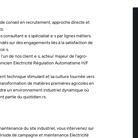
 de conseil en recrutement, approche directe et
ts.
onsultant·e·s spécialisé·e·s par lignes métiers.
ndés sur des engagements liés à la satisfaction de
ice·s.
l’un de nos client·e·s, acteur majeur de l’agro-
hnicien Electricité Régulation Automatisme H/F
ent technique stimulant et sa culture tournée vers
transformation de matières premières agricoles en
joindre un environnement industriel dynamique où
t partie du quotidien.rs.
intenance du site industriel, vous intervenez sur
ériode de campagne et maintenance Electricité