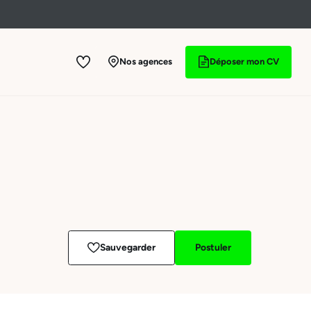
Nos agences
Déposer mon CV
Sauvegarder
Postuler