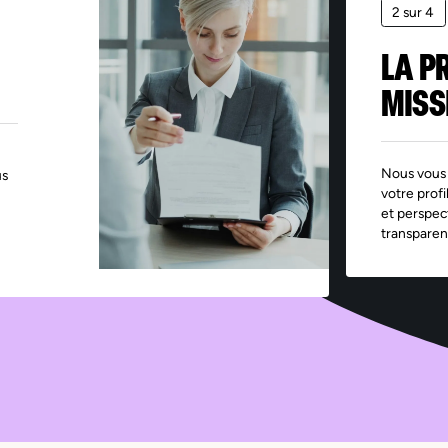
2 sur 4
LA P
MISS
Nous vous 
us
votre profi
et perspec
transparen