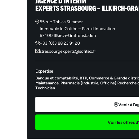
AGENCE D'INTÉRIM
EXPERTS STRASBOURG – ILLKIRCH-GR
*Le
aya
mar
la 
55 rue Tobias Stimmer
ses
Immeuble le Galilée – Parc d’Innovation
pen
dan
67400 Illkirch-Graffenstaden
la 
+33 (0)3 88 23 91 20
sup
piè
strasbourgexperts@sofitex.fr
Expertise
Banque et comptabilité,
BTP,
Commerce & Grande distrib
Maintenance,
Pharmacie (Industrie, Officine) Recherche c
Technicien
Venir à l’
Voir les offres 