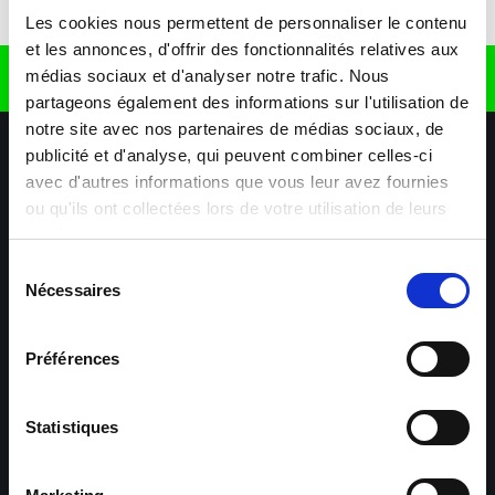
Télécharger l'application
Les cookies nous permettent de personnaliser le contenu
et les annonces, d'offrir des fonctionnalités relatives aux
médias sociaux et d'analyser notre trafic. Nous
Retrouvez nous sur
partageons également des informations sur l'utilisation de
notre site avec nos partenaires de médias sociaux, de
publicité et d'analyse, qui peuvent combiner celles-ci
avec d'autres informations que vous leur avez fournies
ou qu'ils ont collectées lors de votre utilisation de leurs
services.
Sélection
Nécessaires
Nos agences
Nos secteurs d'activité
Aide & Contact
du
consentement
Préférences
Maxiplan
Mulhouse – Industrie,
Logistique, Transport et
BTP
Statistiques
Colmar – Industrie,
Cernay – Industrie,
Logistique, Commerce,
Logistique, Bâtiment et