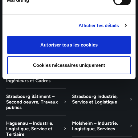
Bâtiment et Tertiaire
Tertiaire
Marketing
Guebwiller – Industrie,
Experts Paris – Tertiaire,
Logistique, Bâtiment et
Techniciens, Ingénieurs et
Afficher les détails
Tertiaire
Cadres
Experts Strasbourg –
Experts Saint-Louis –
Autoriser tous les cookies
Illkirch-Graffenstaden
Tertiaire, Techniciens,
Ingénieurs et Cadres
Cookies nécessaires uniquement
Experts Mulhouse –
Saint-Louis – Industrie,
Tertiaire, Techniciens,
Logistique, Service
Ingénieurs et Cadres
Strasbourg Bâtiment –
Strasbourg Industrie,
Second oeuvre, Travaux
Service et Logistique
publics
Haguenau – Industrie,
Molsheim – Industrie,
Logistique, Service et
Logistique, Services
Tertiaire