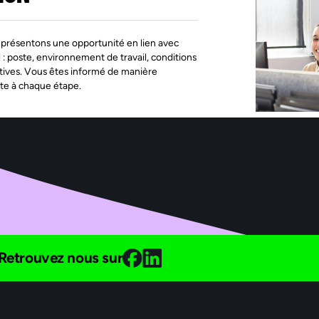
présentons une opportunité en lien avec
l : poste, environnement de travail, conditions
tives. Vous êtes informé de manière
te à chaque étape.
Retrouvez nous sur