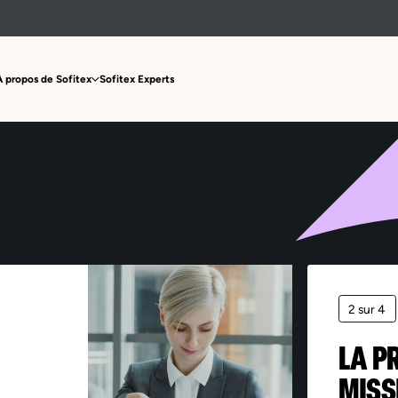
Offre non trouvée
À propos de Sofitex
Sofitex Experts
2 sur 4
LA P
MISS