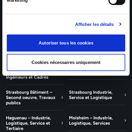
Bâtiment et Tertiaire
Tertiaire
Marketing
Guebwiller – Industrie,
Experts Paris – Tertiaire,
Logistique, Bâtiment et
Techniciens, Ingénieurs et
Afficher les détails
Tertiaire
Cadres
Experts Strasbourg –
Experts Saint-Louis –
Autoriser tous les cookies
Illkirch-Graffenstaden
Tertiaire, Techniciens,
Ingénieurs et Cadres
Cookies nécessaires uniquement
Experts Mulhouse –
Saint-Louis – Industrie,
Tertiaire, Techniciens,
Logistique, Service
Ingénieurs et Cadres
Strasbourg Bâtiment –
Strasbourg Industrie,
Second oeuvre, Travaux
Service et Logistique
publics
Haguenau – Industrie,
Molsheim – Industrie,
Logistique, Service et
Logistique, Services
Tertiaire