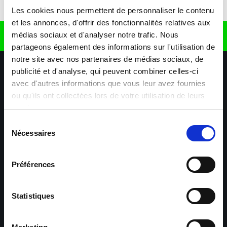
Télécharger l'application
Les cookies nous permettent de personnaliser le contenu
et les annonces, d'offrir des fonctionnalités relatives aux
médias sociaux et d'analyser notre trafic. Nous
Retrouvez nous sur
partageons également des informations sur l'utilisation de
notre site avec nos partenaires de médias sociaux, de
publicité et d'analyse, qui peuvent combiner celles-ci
avec d'autres informations que vous leur avez fournies
ou qu'ils ont collectées lors de votre utilisation de leurs
services.
Sélection
Nécessaires
Nos agences
Nos secteurs d'activité
Aide & Contact
du
consentement
Préférences
Maxiplan
Mulhouse – Industrie,
Logistique, Transport et
BTP
Statistiques
Colmar – Industrie,
Cernay – Industrie,
Logistique, Commerce,
Logistique, Bâtiment et