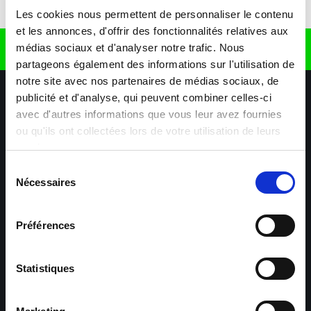
Télécharger l'application
Les cookies nous permettent de personnaliser le contenu
et les annonces, d'offrir des fonctionnalités relatives aux
médias sociaux et d'analyser notre trafic. Nous
Retrouvez nous sur
partageons également des informations sur l'utilisation de
notre site avec nos partenaires de médias sociaux, de
publicité et d'analyse, qui peuvent combiner celles-ci
avec d'autres informations que vous leur avez fournies
ou qu'ils ont collectées lors de votre utilisation de leurs
services.
Sélection
Nécessaires
Nos agences
Nos secteurs d'activité
Aide & Contact
du
consentement
Préférences
Maxiplan
Mulhouse – Industrie,
Logistique, Transport et
BTP
Statistiques
Colmar – Industrie,
Cernay – Industrie,
Logistique, Commerce,
Logistique, Bâtiment et