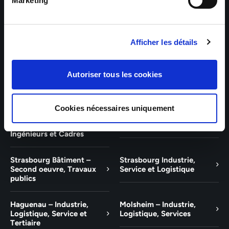
Bâtiment et Tertiaire
Tertiaire
Marketing
Guebwiller – Industrie,
Experts Paris – Tertiaire,
Logistique, Bâtiment et
Techniciens, Ingénieurs et
Afficher les détails
Tertiaire
Cadres
Experts Strasbourg –
Experts Saint-Louis –
Autoriser tous les cookies
Illkirch-Graffenstaden
Tertiaire, Techniciens,
Ingénieurs et Cadres
Cookies nécessaires uniquement
Experts Mulhouse –
Saint-Louis – Industrie,
Tertiaire, Techniciens,
Logistique, Service
Ingénieurs et Cadres
Strasbourg Bâtiment –
Strasbourg Industrie,
Second oeuvre, Travaux
Service et Logistique
publics
Haguenau – Industrie,
Molsheim – Industrie,
Logistique, Service et
Logistique, Services
Tertiaire