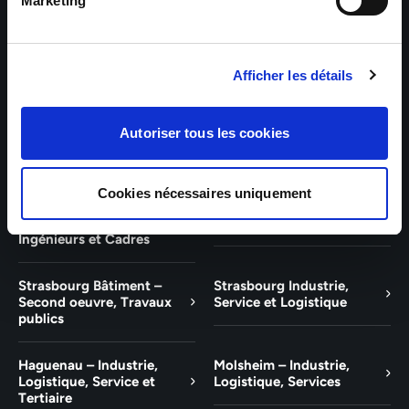
Bâtiment et Tertiaire
Tertiaire
Marketing
Guebwiller – Industrie,
Experts Paris – Tertiaire,
Logistique, Bâtiment et
Techniciens, Ingénieurs et
Afficher les détails
Tertiaire
Cadres
Experts Strasbourg –
Experts Saint-Louis –
Autoriser tous les cookies
Illkirch-Graffenstaden
Tertiaire, Techniciens,
Ingénieurs et Cadres
Cookies nécessaires uniquement
Experts Mulhouse –
Saint-Louis – Industrie,
Tertiaire, Techniciens,
Logistique, Service
Ingénieurs et Cadres
Strasbourg Bâtiment –
Strasbourg Industrie,
Second oeuvre, Travaux
Service et Logistique
publics
Haguenau – Industrie,
Molsheim – Industrie,
Logistique, Service et
Logistique, Services
Tertiaire