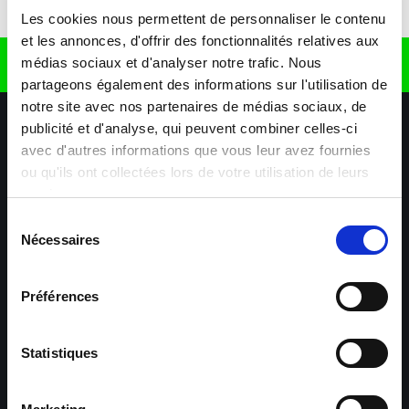
Télécharger l'application
Les cookies nous permettent de personnaliser le contenu
et les annonces, d'offrir des fonctionnalités relatives aux
médias sociaux et d'analyser notre trafic. Nous
Retrouvez nous sur
partageons également des informations sur l'utilisation de
notre site avec nos partenaires de médias sociaux, de
publicité et d'analyse, qui peuvent combiner celles-ci
avec d'autres informations que vous leur avez fournies
ou qu'ils ont collectées lors de votre utilisation de leurs
services.
Sélection
Nécessaires
Nos agences
Nos secteurs d'activité
Aide & Contact
du
consentement
Préférences
Maxiplan
Mulhouse – Industrie,
Logistique, Transport et
BTP
Statistiques
Colmar – Industrie,
Cernay – Industrie,
Logistique, Commerce,
Logistique, Bâtiment et