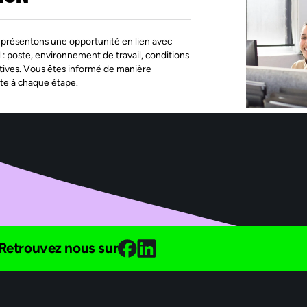
présentons une opportunité en lien avec
l : poste, environnement de travail, conditions
tives. Vous êtes informé de manière
te à chaque étape.
Retrouvez nous sur