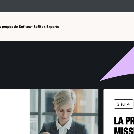
Offre non trouvée
À propos de Sofitex
Sofitex Experts
2 sur 4
LA P
MISS