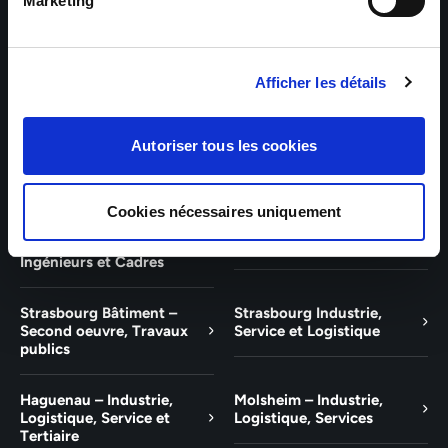
Bâtiment et Tertiaire
Tertiaire
Marketing
Guebwiller – Industrie,
Experts Paris – Tertiaire,
Logistique, Bâtiment et
Techniciens, Ingénieurs et
Afficher les détails
Tertiaire
Cadres
Experts Strasbourg –
Experts Saint-Louis –
Autoriser tous les cookies
Illkirch-Graffenstaden
Tertiaire, Techniciens,
Ingénieurs et Cadres
Cookies nécessaires uniquement
Experts Mulhouse –
Saint-Louis – Industrie,
Tertiaire, Techniciens,
Logistique, Service
Ingénieurs et Cadres
Strasbourg Bâtiment –
Strasbourg Industrie,
Second oeuvre, Travaux
Service et Logistique
publics
Haguenau – Industrie,
Molsheim – Industrie,
Logistique, Service et
Logistique, Services
Tertiaire