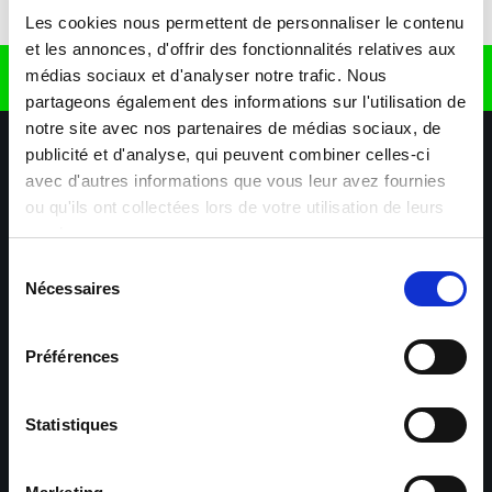
Télécharger l'application
Les cookies nous permettent de personnaliser le contenu
et les annonces, d'offrir des fonctionnalités relatives aux
médias sociaux et d'analyser notre trafic. Nous
Retrouvez nous sur
partageons également des informations sur l'utilisation de
notre site avec nos partenaires de médias sociaux, de
publicité et d'analyse, qui peuvent combiner celles-ci
avec d'autres informations que vous leur avez fournies
ou qu'ils ont collectées lors de votre utilisation de leurs
services.
Sélection
Nécessaires
Nos agences
Nos secteurs d'activité
Aide & Contact
du
consentement
Préférences
Maxiplan
Mulhouse – Industrie,
Logistique, Transport et
BTP
Statistiques
Colmar – Industrie,
Cernay – Industrie,
Logistique, Commerce,
Logistique, Bâtiment et