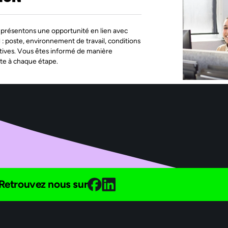
présentons une opportunité en lien avec
l : poste, environnement de travail, conditions
tives. Vous êtes informé de manière
te à chaque étape.
Retrouvez nous sur