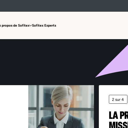
Offre non trouvée
À propos de Sofitex
Sofitex Experts
2 sur 4
LA P
MISS