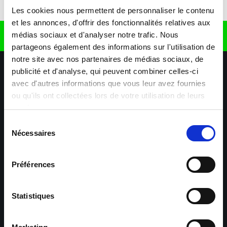
Télécharger l'application
Les cookies nous permettent de personnaliser le contenu
et les annonces, d'offrir des fonctionnalités relatives aux
médias sociaux et d'analyser notre trafic. Nous
Retrouvez nous sur
partageons également des informations sur l'utilisation de
notre site avec nos partenaires de médias sociaux, de
publicité et d'analyse, qui peuvent combiner celles-ci
avec d'autres informations que vous leur avez fournies
ou qu'ils ont collectées lors de votre utilisation de leurs
services.
Sélection
Nécessaires
Nos agences
Nos secteurs d'activité
Aide & Contact
du
consentement
Préférences
Maxiplan
Mulhouse – Industrie,
Logistique, Transport et
BTP
Statistiques
Colmar – Industrie,
Cernay – Industrie,
Logistique, Commerce,
Logistique, Bâtiment et