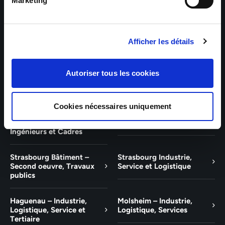
Bâtiment et Tertiaire
Tertiaire
Marketing
Guebwiller – Industrie,
Experts Paris – Tertiaire,
Logistique, Bâtiment et
Techniciens, Ingénieurs et
Afficher les détails
Tertiaire
Cadres
Experts Strasbourg –
Experts Saint-Louis –
Autoriser tous les cookies
Illkirch-Graffenstaden
Tertiaire, Techniciens,
Ingénieurs et Cadres
Cookies nécessaires uniquement
Experts Mulhouse –
Saint-Louis – Industrie,
Tertiaire, Techniciens,
Logistique, Service
Ingénieurs et Cadres
Strasbourg Bâtiment –
Strasbourg Industrie,
Second oeuvre, Travaux
Service et Logistique
publics
Haguenau – Industrie,
Molsheim – Industrie,
Logistique, Service et
Logistique, Services
Tertiaire