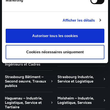
Bâtiment et Tertiaire
Tertiaire
Marketing
Guebwiller – Industrie,
Experts Paris – Tertiaire,
Logistique, Bâtiment et
Techniciens, Ingénieurs et
Afficher les détails
Tertiaire
Cadres
Experts Strasbourg –
Experts Saint-Louis –
Autoriser tous les cookies
Illkirch-Graffenstaden
Tertiaire, Techniciens,
Ingénieurs et Cadres
Cookies nécessaires uniquement
Experts Mulhouse –
Saint-Louis – Industrie,
Tertiaire, Techniciens,
Logistique, Service
Ingénieurs et Cadres
Strasbourg Bâtiment –
Strasbourg Industrie,
Second oeuvre, Travaux
Service et Logistique
publics
Haguenau – Industrie,
Molsheim – Industrie,
Logistique, Service et
Logistique, Services
Tertiaire