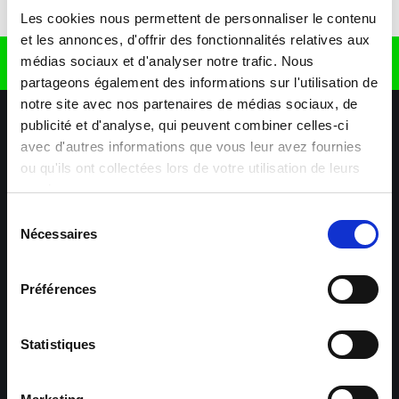
Télécharger l'application
Les cookies nous permettent de personnaliser le contenu
et les annonces, d'offrir des fonctionnalités relatives aux
médias sociaux et d'analyser notre trafic. Nous
Retrouvez nous sur
partageons également des informations sur l'utilisation de
notre site avec nos partenaires de médias sociaux, de
publicité et d'analyse, qui peuvent combiner celles-ci
avec d'autres informations que vous leur avez fournies
ou qu'ils ont collectées lors de votre utilisation de leurs
services.
Sélection
Nécessaires
Nos agences
Nos secteurs d'activité
Aide & Contact
du
consentement
Préférences
Maxiplan
Mulhouse – Industrie,
Logistique, Transport et
BTP
Statistiques
Colmar – Industrie,
Cernay – Industrie,
Logistique, Commerce,
Logistique, Bâtiment et