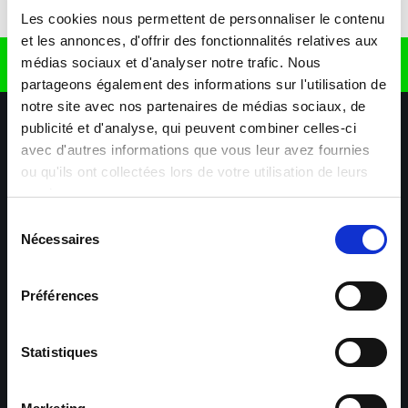
Télécharger l'application
Les cookies nous permettent de personnaliser le contenu
et les annonces, d'offrir des fonctionnalités relatives aux
médias sociaux et d'analyser notre trafic. Nous
Retrouvez nous sur
partageons également des informations sur l'utilisation de
notre site avec nos partenaires de médias sociaux, de
publicité et d'analyse, qui peuvent combiner celles-ci
avec d'autres informations que vous leur avez fournies
ou qu'ils ont collectées lors de votre utilisation de leurs
services.
Sélection
Nécessaires
Nos agences
Nos secteurs d'activité
Aide & Contact
du
consentement
Préférences
Maxiplan
Mulhouse – Industrie,
Logistique, Transport et
BTP
Statistiques
Colmar – Industrie,
Cernay – Industrie,
Logistique, Commerce,
Logistique, Bâtiment et