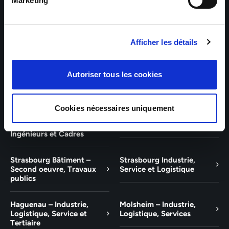
Bâtiment et Tertiaire
Tertiaire
Marketing
Guebwiller – Industrie,
Experts Paris – Tertiaire,
Logistique, Bâtiment et
Techniciens, Ingénieurs et
Afficher les détails
Tertiaire
Cadres
Experts Strasbourg –
Experts Saint-Louis –
Autoriser tous les cookies
Illkirch-Graffenstaden
Tertiaire, Techniciens,
Ingénieurs et Cadres
Cookies nécessaires uniquement
Experts Mulhouse –
Saint-Louis – Industrie,
Tertiaire, Techniciens,
Logistique, Service
Ingénieurs et Cadres
Strasbourg Bâtiment –
Strasbourg Industrie,
Second oeuvre, Travaux
Service et Logistique
publics
Haguenau – Industrie,
Molsheim – Industrie,
Logistique, Service et
Logistique, Services
Tertiaire