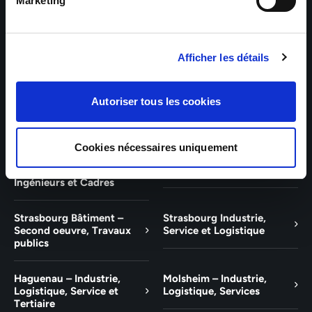
Bâtiment et Tertiaire
Tertiaire
Marketing
Guebwiller – Industrie,
Experts Paris – Tertiaire,
Logistique, Bâtiment et
Techniciens, Ingénieurs et
Afficher les détails
Tertiaire
Cadres
Experts Strasbourg –
Experts Saint-Louis –
Autoriser tous les cookies
Illkirch-Graffenstaden
Tertiaire, Techniciens,
Ingénieurs et Cadres
Cookies nécessaires uniquement
Experts Mulhouse –
Saint-Louis – Industrie,
Tertiaire, Techniciens,
Logistique, Service
Ingénieurs et Cadres
Strasbourg Bâtiment –
Strasbourg Industrie,
Second oeuvre, Travaux
Service et Logistique
publics
Haguenau – Industrie,
Molsheim – Industrie,
Logistique, Service et
Logistique, Services
Tertiaire