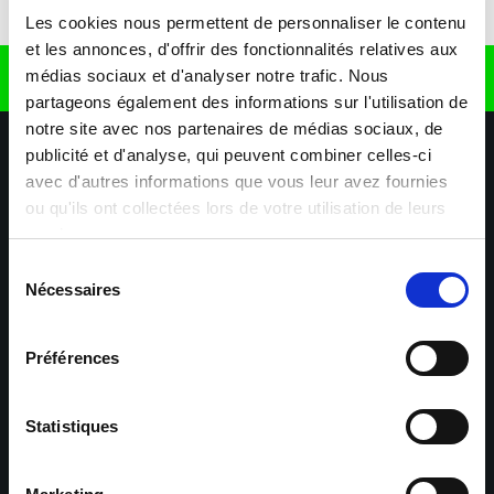
Télécharger l'application
Les cookies nous permettent de personnaliser le contenu
et les annonces, d'offrir des fonctionnalités relatives aux
médias sociaux et d'analyser notre trafic. Nous
Retrouvez nous sur
partageons également des informations sur l'utilisation de
notre site avec nos partenaires de médias sociaux, de
publicité et d'analyse, qui peuvent combiner celles-ci
avec d'autres informations que vous leur avez fournies
ou qu'ils ont collectées lors de votre utilisation de leurs
services.
Sélection
Nécessaires
Nos agences
Nos secteurs d'activité
Aide & Contact
du
consentement
Préférences
Maxiplan
Mulhouse – Industrie,
Logistique, Transport et
BTP
Statistiques
Colmar – Industrie,
Cernay – Industrie,
Logistique, Commerce,
Logistique, Bâtiment et