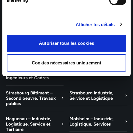
Bâtiment et Tertiaire
Tertiaire
Marketing
Guebwiller – Industrie,
Experts Paris – Tertiaire,
Logistique, Bâtiment et
Techniciens, Ingénieurs et
Afficher les détails
Tertiaire
Cadres
Experts Strasbourg –
Experts Saint-Louis –
Autoriser tous les cookies
Illkirch-Graffenstaden
Tertiaire, Techniciens,
Ingénieurs et Cadres
Cookies nécessaires uniquement
Experts Mulhouse –
Saint-Louis – Industrie,
Tertiaire, Techniciens,
Logistique, Service
Ingénieurs et Cadres
Strasbourg Bâtiment –
Strasbourg Industrie,
Second oeuvre, Travaux
Service et Logistique
publics
Haguenau – Industrie,
Molsheim – Industrie,
Logistique, Service et
Logistique, Services
Tertiaire