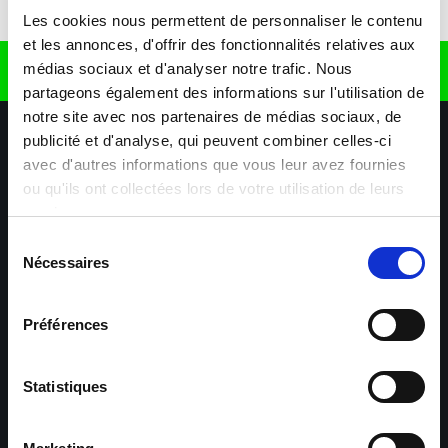
Télécharger l'application
Les cookies nous permettent de personnaliser le contenu
et les annonces, d'offrir des fonctionnalités relatives aux
médias sociaux et d'analyser notre trafic. Nous
Retrouvez nous sur
partageons également des informations sur l'utilisation de
notre site avec nos partenaires de médias sociaux, de
publicité et d'analyse, qui peuvent combiner celles-ci
avec d'autres informations que vous leur avez fournies
ou qu'ils ont collectées lors de votre utilisation de leurs
services.
Sélection
Nécessaires
Nos agences
Nos secteurs d'activité
Aide & Contact
du
consentement
Préférences
Maxiplan
Mulhouse – Industrie,
Logistique, Transport et
BTP
Statistiques
Colmar – Industrie,
Cernay – Industrie,
Logistique, Commerce,
Logistique, Bâtiment et