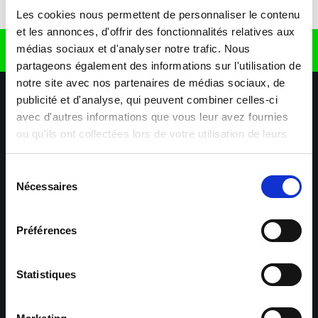
Télécharger l'application
Les cookies nous permettent de personnaliser le contenu
et les annonces, d'offrir des fonctionnalités relatives aux
médias sociaux et d'analyser notre trafic. Nous
Retrouvez nous sur
partageons également des informations sur l'utilisation de
notre site avec nos partenaires de médias sociaux, de
publicité et d'analyse, qui peuvent combiner celles-ci
avec d'autres informations que vous leur avez fournies
ou qu'ils ont collectées lors de votre utilisation de leurs
services.
Sélection
Nécessaires
Nos agences
Nos secteurs d'activité
Aide & Contact
du
consentement
Préférences
Maxiplan
Mulhouse – Industrie,
Logistique, Transport et
BTP
Statistiques
Colmar – Industrie,
Cernay – Industrie,
Logistique, Commerce,
Logistique, Bâtiment et