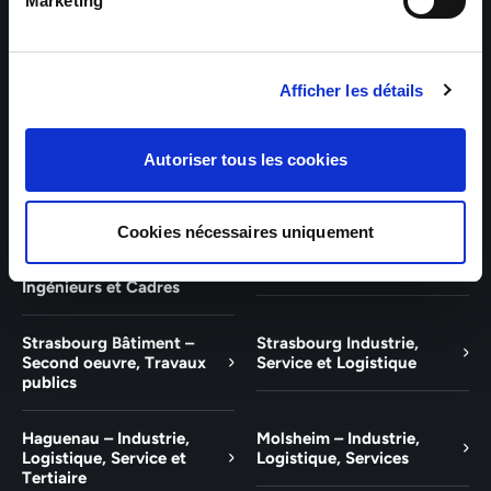
Bâtiment et Tertiaire
Tertiaire
Marketing
Guebwiller – Industrie,
Experts Paris – Tertiaire,
Logistique, Bâtiment et
Techniciens, Ingénieurs et
Afficher les détails
Tertiaire
Cadres
Experts Strasbourg –
Experts Saint-Louis –
Autoriser tous les cookies
Illkirch-Graffenstaden
Tertiaire, Techniciens,
Ingénieurs et Cadres
Cookies nécessaires uniquement
Experts Mulhouse –
Saint-Louis – Industrie,
Tertiaire, Techniciens,
Logistique, Service
Ingénieurs et Cadres
Strasbourg Bâtiment –
Strasbourg Industrie,
Second oeuvre, Travaux
Service et Logistique
publics
Haguenau – Industrie,
Molsheim – Industrie,
Logistique, Service et
Logistique, Services
Tertiaire