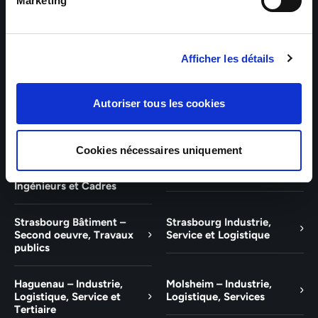
Bâtiment et Tertiaire
Tertiaire
Marketing
Guebwiller – Industrie,
Experts Paris – Tertiaire,
Logistique, Bâtiment et
Techniciens, Ingénieurs et
Afficher les détails
Tertiaire
Cadres
Experts Strasbourg –
Experts Saint-Louis –
Autoriser tous les cookies
Illkirch-Graffenstaden
Tertiaire, Techniciens,
Ingénieurs et Cadres
Cookies nécessaires uniquement
Experts Mulhouse –
Saint-Louis – Industrie,
Tertiaire, Techniciens,
Logistique, Service
Ingénieurs et Cadres
Strasbourg Bâtiment –
Strasbourg Industrie,
Second oeuvre, Travaux
Service et Logistique
publics
Haguenau – Industrie,
Molsheim – Industrie,
Logistique, Service et
Logistique, Services
Tertiaire