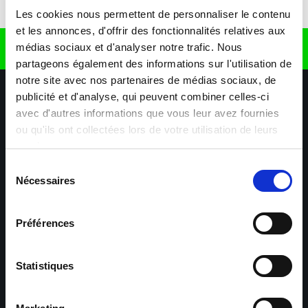
Télécharger l'application
Les cookies nous permettent de personnaliser le contenu
et les annonces, d'offrir des fonctionnalités relatives aux
médias sociaux et d'analyser notre trafic. Nous
Retrouvez nous sur
partageons également des informations sur l'utilisation de
notre site avec nos partenaires de médias sociaux, de
publicité et d'analyse, qui peuvent combiner celles-ci
avec d'autres informations que vous leur avez fournies
ou qu'ils ont collectées lors de votre utilisation de leurs
services.
Sélection
Nécessaires
Nos agences
Nos secteurs d'activité
Aide & Contact
du
consentement
Préférences
Maxiplan
Mulhouse – Industrie,
Logistique, Transport et
BTP
Statistiques
Colmar – Industrie,
Cernay – Industrie,
Logistique, Commerce,
Logistique, Bâtiment et